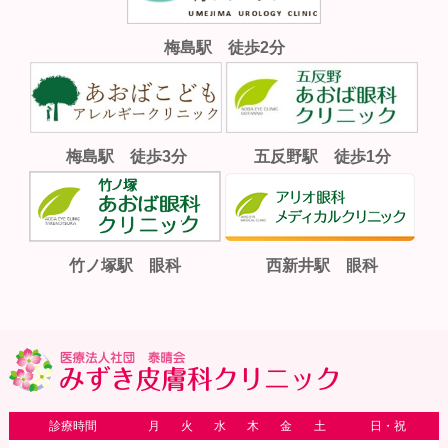
梅島駅 徒歩2分
梅島駅 徒歩3分
五反野駅 徒歩1分
竹ノ塚駅 眼科
西新井駅 眼科
診療時間
月
火
水
木
金
土
日・祝