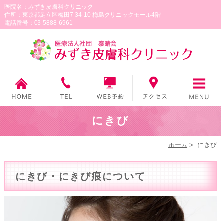
医院名：みずき皮膚科クリニック
住所：東京都足立区梅田7-34-10 梅島クリニックモール4階
電話番号：03-5888-6961
にきび
ホーム
>
にきび
にきび・にきび痕について