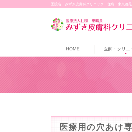
医院名：みずき皮膚科クリニック
住所：東京都足
HOME
医師・クリニ
クリニック
治療機器の
取扱い化
医師の紹
設備紹
医療用の穴あけ