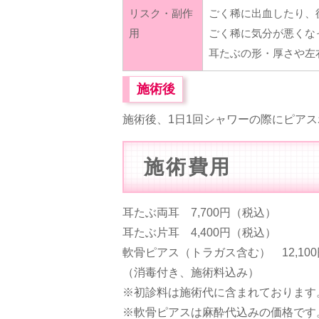
リスク・副作
ごく稀に出血したり、
用
ごく稀に気分が悪くな
耳たぶの形・厚さや左
施術後
施術後、1日1回シャワーの際にピア
施術費用
耳たぶ両耳 7,700円（税込）
耳たぶ片耳 4,400円（税込）
軟骨ピアス（トラガス含む） 12,10
（消毒付き、施術料込み）
※初診料は施術代に含まれております
※軟骨ピアスは麻酔代込みの価格です