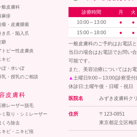
一般皮膚科
診療時間
月
火
蕁麻疹
10:00～13:00
●
●
粉瘤・皮膚腫瘍
15:00～18:00
●
●
巻き爪・陥入爪
乾癖
一般皮膚科のご予約はお電話と
アトピー性皮膚炎
当日の場合はお電話でお問い合
ニキビ
可能です。
いぼ・水いぼ
また、美容治療についてはお電
母乳・授乳のご相談
▲
土曜日9:00～13:00(診察受
休診日:土曜午後・日曜・祝日
容皮膚科
医院名
みずき皮膚科ク
医療レーザー脱毛
住所
〒123-0851
シミ取り・シミレーザー
東京都足立区梅田7
ほくろ除去
ニキビ・ニキビ痕