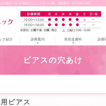
立区梅田7-34-10 梅島クリニックモール4階
電話番号：03-5888-6961
ック紹介
診療案内
美容皮膚科
診療
紹介
説明
粧品
介
介
母乳・授乳のご相談
アトピー性皮膚炎
腋臭症（ワキガ）
粉瘤・皮膚腫瘍
巻き爪・陥入爪
いぼ・水いぼ
一般皮膚科
蕁麻疹
ニキビ
乾癬
医
シ
美
ニ
マ
医
マ
ミ
い
顔
ほ
エ
赤
エ
肌
代
プ
美
高
HIFU
頭
ピ
取
美
療
ミ
容
キ
イ
療
ッ
ッ
ぼ・
の
く
レ
ら
イ
質
謝
ラ
容
濃
治
皮
ア
扱
容
レ
取
レ
ビ・
ク
用
サ
ク
皮
た
ろ
ク
顔
ジ
改
促
セ
点
度
療
ケ
ス
い
サ
ピアスの穴あけ
ー
り・
ー
ニ
ロ
ピ
ー
ス
膚
る
除
ト
(酒
ン
善
進
ン
滴
ビ
ア
の
化
プ
ザ
シ
ザ
キ
ニ
ー
ジ
ピ
腫
み・
去
ロ
さ)
グ
ス
点
タ
タ
穴
粧
リ
ー
ミ
ー
ビ
ー
リ
ピ
ー
瘍
小
ポ
ケ
キ
滴
注
ミ
あ
品
メ
脱
レ
痕
ド
ン
ー
リ
じ
レ
ア
ン
射
ン
け
ン
毛
ー
ル
グ
ル
ン
わ
ー
注
ケ
C
ト
ザ
治
グ
シ
射
ア
点
ー
療
ョ
注
滴
ン
射
専用ピアス