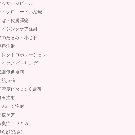
マッサージピール
マイクロニードル治療
いぼ・皮膚腫瘍
エイジングケア注射
顔のたるみ・小じわ
美容注射
エレクトロポレーション
ミックスピーリング
代謝促進点滴
美肌点滴
高濃度ビタミンC点滴
白玉注射
にんにく注射
頭皮ケア
腋臭症（ワキガ）
赤ら顔(酒さ)