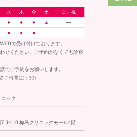
水
木
金
土
日・祝
●
●
●
▲
―
●
●
●
―
―
WEBで受け付けております。
わせください。ご予約がなくても診察
話でご予約をお願いします。
付終了時間12：30)
リニック
-34-10 梅島クリニックモール4階