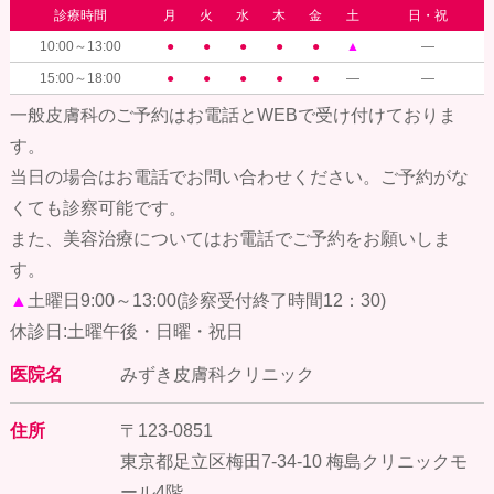
診療時間
月
火
水
木
金
土
日・祝
10:00～13:00
●
●
●
●
●
▲
―
15:00～18:00
●
●
●
●
●
―
―
一般皮膚科のご予約はお電話とWEBで受け付けておりま
す。
当日の場合はお電話でお問い合わせください。ご予約がな
くても診察可能です。
また、美容治療についてはお電話でご予約をお願いしま
す。
▲
土曜日9:00～13:00(診察受付終了時間12：30)
休診日:土曜午後・日曜・祝日
医院名
みずき皮膚科クリニック
住所
〒123-0851
東京都足立区梅田7-34-10 梅島クリニックモ
ール4階